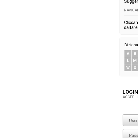
Sugger
NAVIGA
Cliccan
saltare 
Diziona
A
B
L
M
W
X
LOGIN
ACCEDI 