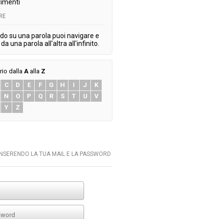
imenti
RE
do su una parola puoi navigare e
da una parola all'altra all'infinito.
rio dalla
A
alla
Z
C
D
E
F
G
H
I
J
K
N
O
P
Q
R
S
T
U
V
Y
Z
INSERENDO LA TUA MAIL E LA PASSWORD