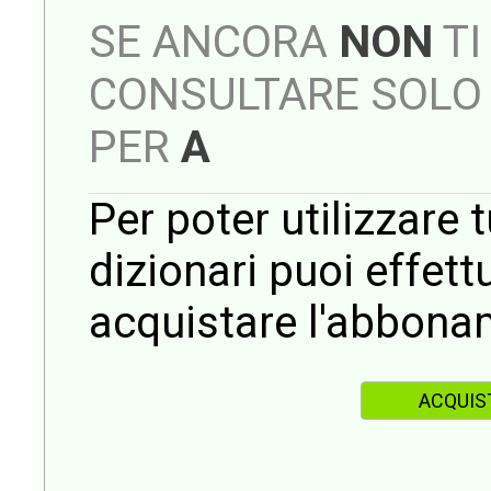
SE ANCORA
NON
TI
CONSULTARE SOLO 
PER
A
Per poter utilizzare t
dizionari puoi effet
acquistare l'abbona
ACQUIS