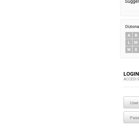
Sugger
Diziona
A
B
L
M
W
X
LOGIN
ACCEDI 