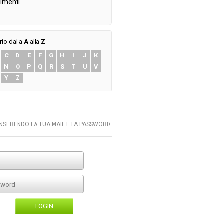
imenti
rio dalla
A
alla
Z
C
D
E
F
G
H
I
J
K
N
O
P
Q
R
S
T
U
V
Y
Z
INSERENDO LA TUA MAIL E LA PASSWORD
LOGIN