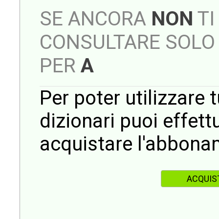
SE ANCORA
NON
TI
CONSULTARE SOLO 
PER
A
Per poter utilizzare t
dizionari puoi effet
acquistare l'abbona
ACQUIS