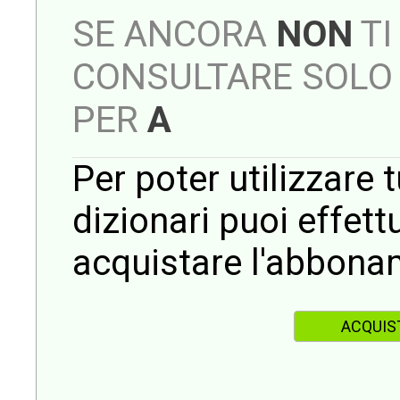
SE ANCORA
NON
TI
CONSULTARE SOLO 
PER
A
Per poter utilizzare t
dizionari puoi effet
acquistare l'abbona
ACQUIS