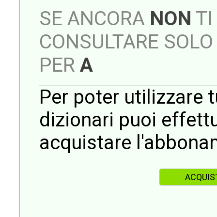
SE ANCORA
NON
TI
CONSULTARE SOLO 
PER
A
Per poter utilizzare t
dizionari puoi effet
acquistare l'abbona
ACQUIS