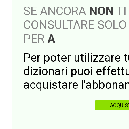
SE ANCORA
NON
TI
CONSULTARE SOLO 
PER
A
Per poter utilizzare t
dizionari puoi effet
acquistare l'abbona
ACQUIS