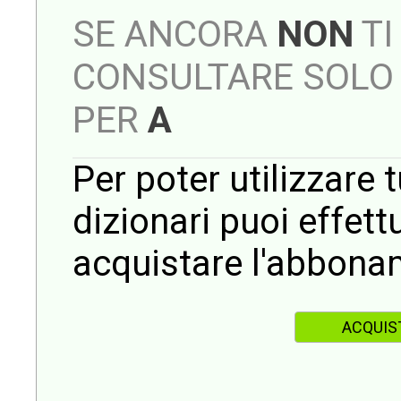
SE ANCORA
NON
TI
CONSULTARE SOLO 
PER
A
Per poter utilizzare t
dizionari puoi effet
acquistare l'abbona
ACQUIS