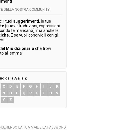
imenti
RTE DELLA NOSTRA COMMUNITY!
 i tuoi
suggerimenti
, le tue
te
(nuove traduzioni, espressioni
condo te mancano), ma anche le
tiche.
E se vuoi, condividili con gli
enti.
 del
Mio dizionario
che trovi
ato al lemma!
rio dalla
A
alla
Z
C
D
E
F
G
H
I
J
K
N
O
P
Q
R
S
T
U
V
Y
Z
INSERENDO LA TUA MAIL E LA PASSWORD