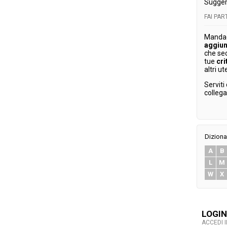
Sugger
FAI PA
Mandaci
aggiun
che se
tue
cri
altri ut
Serviti
colleg
Diziona
A
B
L
M
W
X
LOGIN
ACCEDI 