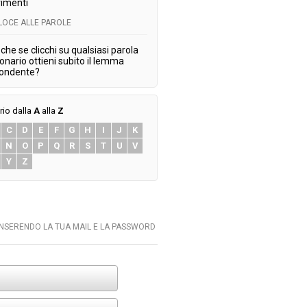
imenti
ELOCE ALLE PAROLE
che se clicchi su qualsiasi parola
ionario ottieni subito il lemma
pondente?
rio dalla
A
alla
Z
C
D
E
F
G
H
I
J
K
N
O
P
Q
R
S
T
U
V
Y
Z
INSERENDO LA TUA MAIL E LA PASSWORD