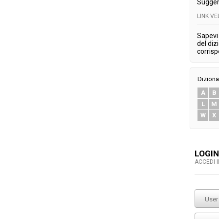
Sugger
LINK V
Sapevi 
del diz
corris
Diziona
A
B
L
M
W
X
LOGIN
ACCEDI 