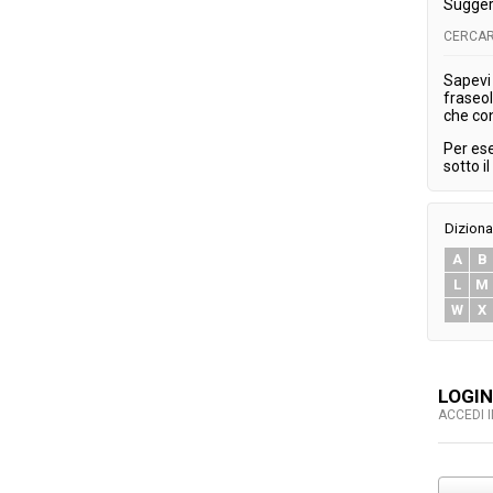
Sugger
CERCAR
Sapevi 
fraseol
che co
Per es
sotto i
Diziona
A
B
L
M
W
X
LOGIN
ACCEDI 