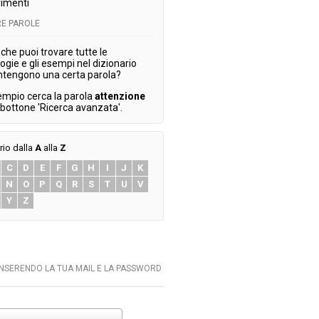
imenti
E PAROLE
che puoi trovare tutte le
ogie e gli esempi nel dizionario
ntengono una certa parola?
empio cerca la parola
attenzione
l bottone 'Ricerca avanzata'.
rio dalla
A
alla
Z
C
D
E
F
G
H
I
J
K
N
O
P
Q
R
S
T
U
V
Y
Z
INSERENDO LA TUA MAIL E LA PASSWORD