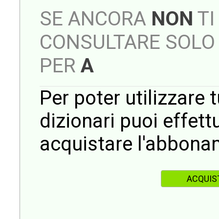
SE ANCORA
NON
TI
CONSULTARE SOLO 
PER
A
Per poter utilizzare t
dizionari puoi effet
acquistare l'abbona
ACQUIS