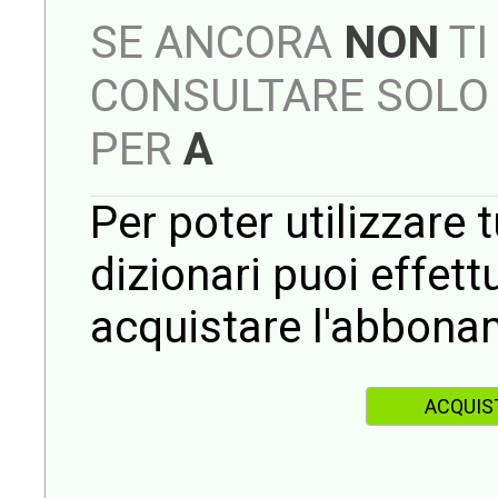
SE ANCORA
NON
TI
CONSULTARE SOLO 
PER
A
Per poter utilizzare t
dizionari puoi effet
acquistare l'abbona
ACQUIS