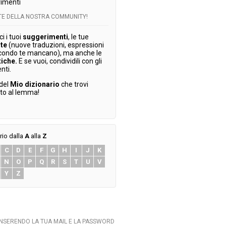
imenti
RTE DELLA NOSTRA COMMUNITY!
 i tuoi
suggerimenti
, le tue
te
(nuove traduzioni, espressioni
condo te mancano), ma anche le
tiche.
E se vuoi, condividili con gli
enti.
 del
Mio dizionario
che trovi
ato al lemma!
rio dalla
A
alla
Z
C
D
E
F
G
H
I
J
K
N
O
P
Q
R
S
T
U
V
Y
Z
INSERENDO LA TUA MAIL E LA PASSWORD