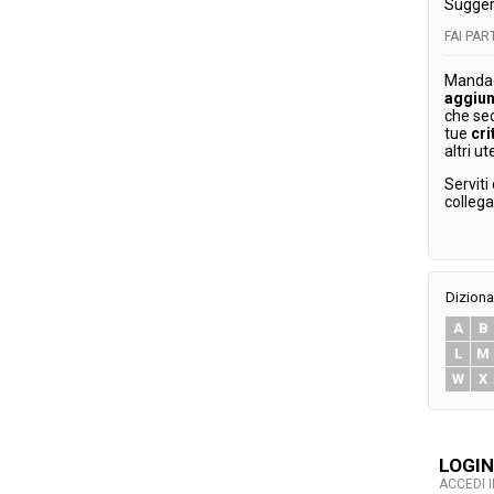
Sugger
FAI PA
Mandaci
aggiun
che se
tue
cri
altri ut
Serviti
colleg
Diziona
A
B
L
M
W
X
LOGIN
ACCEDI 