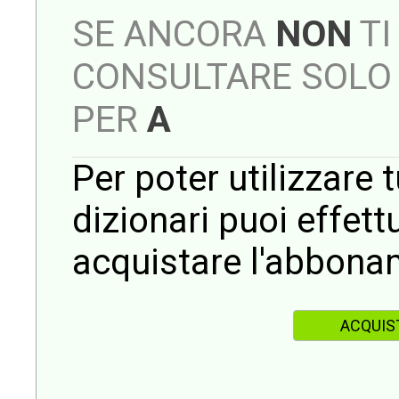
SE ANCORA
NON
TI
CONSULTARE SOLO 
PER
A
Per poter utilizzare t
dizionari puoi effet
acquistare l'abbona
ACQUIS