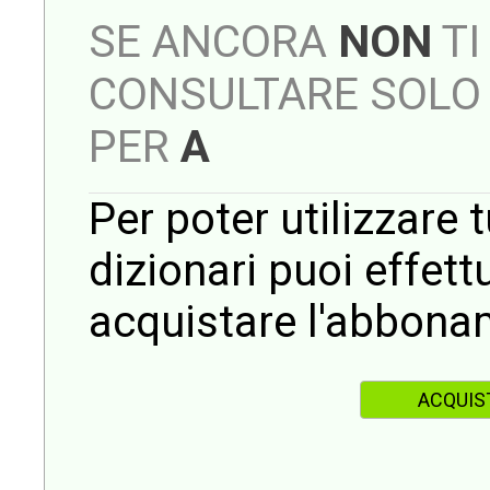
SE ANCORA
NON
TI
CONSULTARE SOLO 
PER
A
Per poter utilizzare t
dizionari puoi effet
acquistare l'abbona
ACQUIS