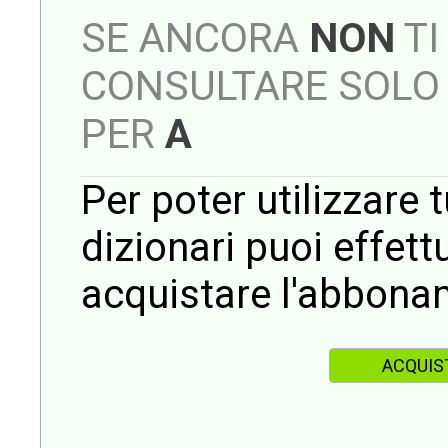
SE ANCORA
NON
TI
CONSULTARE SOLO 
PER
A
Per poter utilizzare t
dizionari puoi effet
acquistare l'abbona
ACQUIS