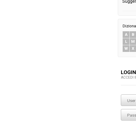
Sugger
Diziona
A
B
L
M
W
X
LOGIN
ACCEDI 