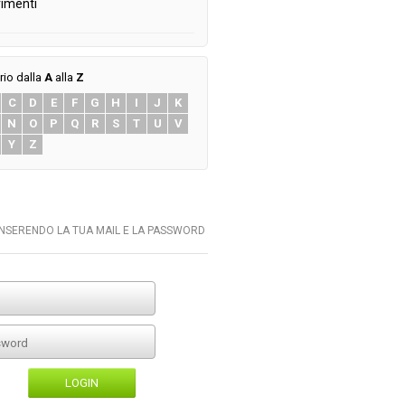
imenti
rio dalla
A
alla
Z
C
D
E
F
G
H
I
J
K
N
O
P
Q
R
S
T
U
V
Y
Z
INSERENDO LA TUA MAIL E LA PASSWORD
LOGIN