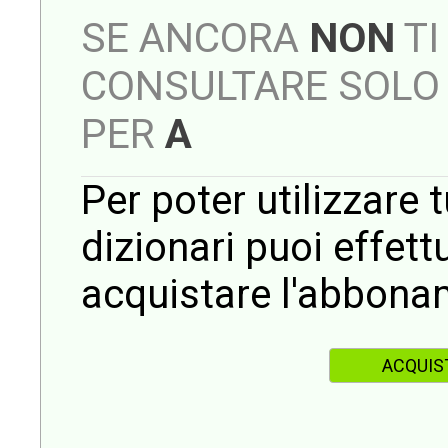
SE ANCORA
NON
TI
CONSULTARE SOLO 
PER
A
Per poter utilizzare t
dizionari puoi effet
acquistare l'abbona
ACQUIS