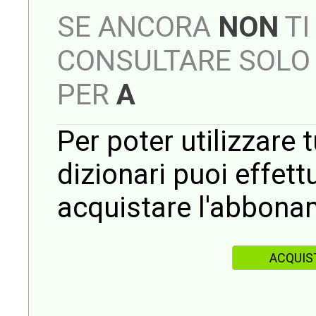
SE ANCORA
NON
TI
CONSULTARE SOLO 
PER
A
Per poter utilizzare t
dizionari puoi effet
acquistare l'abbona
ACQUIS