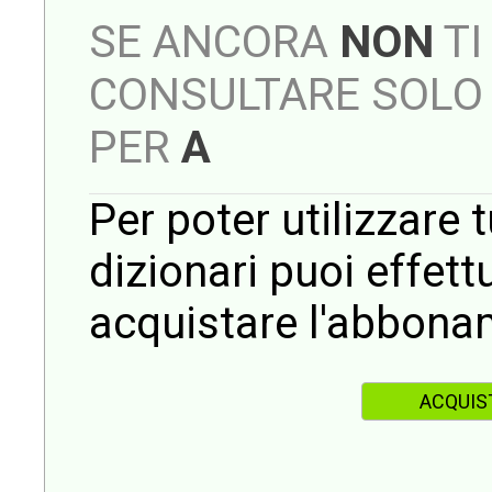
SE ANCORA
NON
TI
CONSULTARE SOLO 
PER
A
Per poter utilizzare t
dizionari puoi effet
acquistare l'abbona
ACQUIS