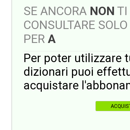
SE ANCORA
NON
TI
CONSULTARE SOLO 
PER
A
Per poter utilizzare t
dizionari puoi effet
acquistare l'abbona
ACQUIS