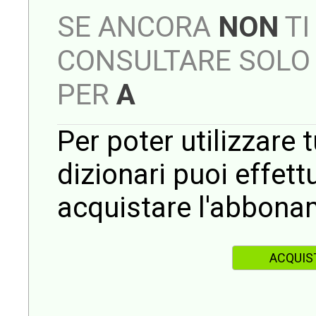
SE ANCORA
NON
TI
CONSULTARE SOLO 
PER
A
Per poter utilizzare t
dizionari puoi effet
acquistare l'abbona
ACQUIS