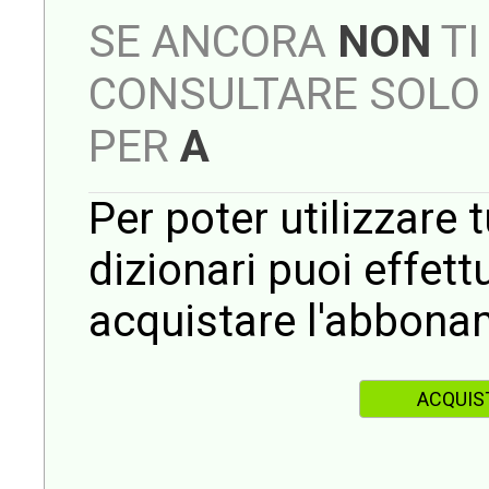
SE ANCORA
NON
TI
CONSULTARE SOLO 
PER
A
Per poter utilizzare t
dizionari puoi effet
acquistare l'abbona
ACQUIS