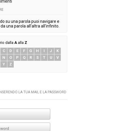
imenti
RE
do su una parola puoi navigare e
da una parola all'altra all'infinito.
rio dalla
A
alla
Z
C
D
E
F
G
H
I
J
K
N
O
P
Q
R
S
T
U
V
Y
Z
INSERENDO LA TUA MAIL E LA PASSWORD