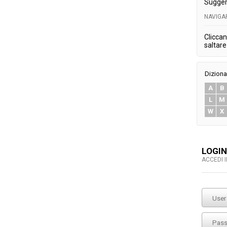
Sugger
NAVIGA
Cliccan
saltare 
Diziona
A
B
L
M
W
X
LOGIN
ACCEDI 