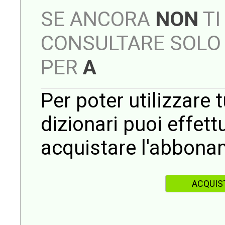
SE ANCORA
NON
TI
CONSULTARE SOLO 
PER
A
Per poter utilizzare t
dizionari puoi effet
acquistare l'abbona
ACQUIS