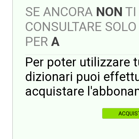
SE ANCORA
NON
TI
CONSULTARE SOLO 
PER
A
Per poter utilizzare t
dizionari puoi effet
acquistare l'abbona
ACQUIS