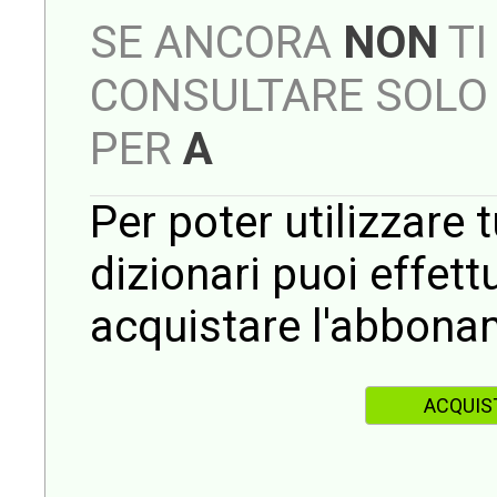
SE ANCORA
NON
TI
CONSULTARE SOLO 
PER
A
Per poter utilizzare t
dizionari puoi effet
acquistare l'abbona
ACQUIS