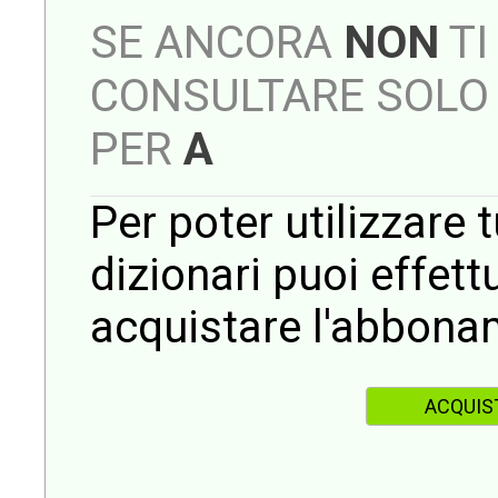
SE ANCORA
NON
TI
CONSULTARE SOLO 
PER
A
Per poter utilizzare t
dizionari puoi effet
acquistare l'abbona
ACQUIS