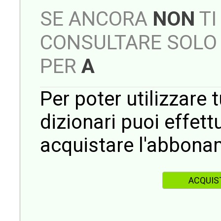
SE ANCORA
NON
TI
CONSULTARE SOLO 
PER
A
Per poter utilizzare t
dizionari puoi effet
acquistare l'abbona
ACQUIS