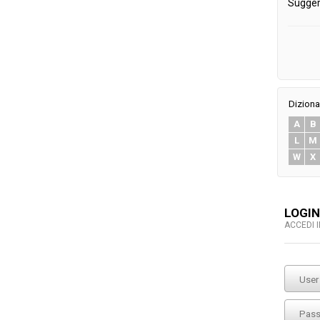
Sugger
Diziona
A
B
L
M
W
X
LOGIN
ACCEDI 