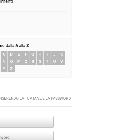
imenti
rio dalla
A
alla
Z
C
D
E
F
G
H
I
J
K
N
O
P
Q
R
S
T
U
V
Y
Z
INSERENDO LA TUA MAIL E LA PASSWORD