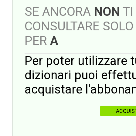
SE ANCORA
NON
TI
CONSULTARE SOLO 
PER
A
Per poter utilizzare t
dizionari puoi effet
acquistare l'abbona
ACQUIS