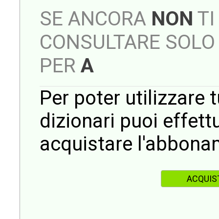
SE ANCORA
NON
TI
CONSULTARE SOLO 
PER
A
Per poter utilizzare t
dizionari puoi effet
acquistare l'abbona
ACQUIS