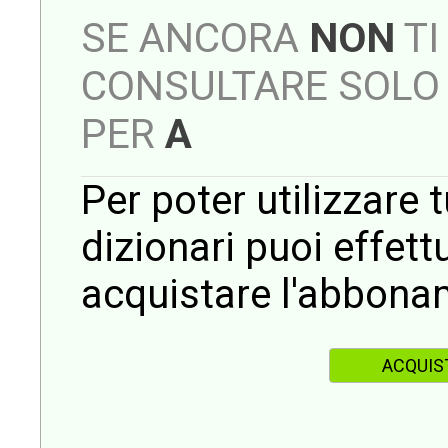
SE ANCORA
NON
TI
CONSULTARE SOLO 
PER
A
Per poter utilizzare t
dizionari puoi effet
acquistare l'abbona
ACQUIS