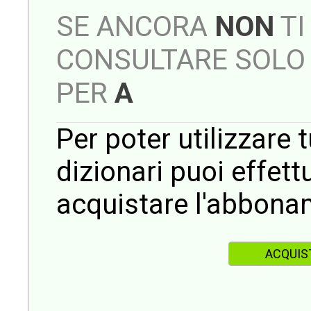
SE ANCORA
NON
TI
CONSULTARE SOLO 
PER
A
Per poter utilizzare t
dizionari puoi effet
acquistare l'abbona
ACQUIS