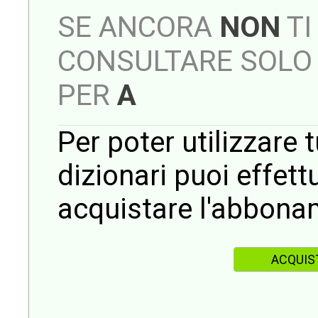
SE ANCORA
NON
TI
CONSULTARE SOLO 
PER
A
Per poter utilizzare t
dizionari puoi effet
acquistare l'abbona
ACQUIS