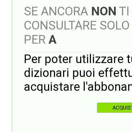
SE ANCORA
NON
TI
CONSULTARE SOLO 
PER
A
Per poter utilizzare t
dizionari puoi effet
acquistare l'abbona
ACQUIS