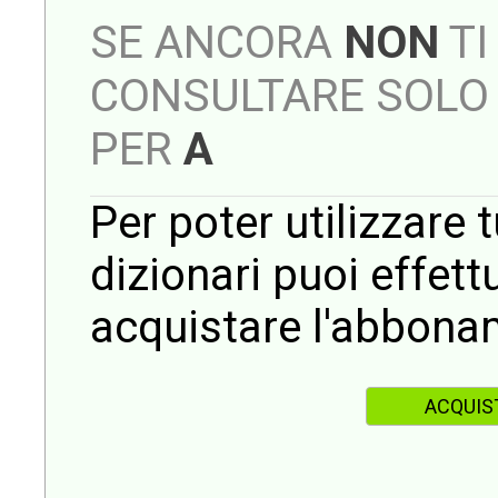
SE ANCORA
NON
TI
CONSULTARE SOLO 
PER
A
Per poter utilizzare t
dizionari puoi effet
acquistare l'abbona
ACQUIS