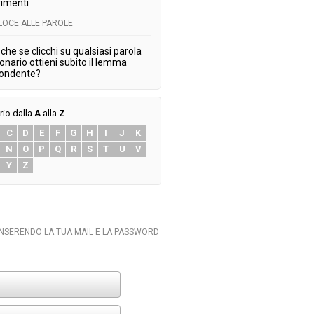
imenti
ELOCE ALLE PAROLE
che se clicchi su qualsiasi parola
ionario ottieni subito il lemma
pondente?
rio dalla
A
alla
Z
C
D
E
F
G
H
I
J
K
N
O
P
Q
R
S
T
U
V
Y
Z
INSERENDO LA TUA MAIL E LA PASSWORD