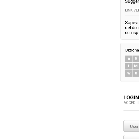
Sugger
LINK V
Sapevi 
del diz
corris
Diziona
A
B
L
M
W
X
LOGIN
ACCEDI 