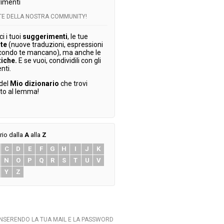
imenti
RTE DELLA NOSTRA COMMUNITY!
 i tuoi
suggerimenti
, le tue
te
(nuove traduzioni, espressioni
condo te mancano), ma anche le
tiche.
E se vuoi, condividili con gli
enti.
 del
Mio dizionario
che trovi
ato al lemma!
rio dalla
A
alla
Z
C
D
E
F
G
H
I
J
K
N
O
P
Q
R
S
T
U
V
Y
Z
INSERENDO LA TUA MAIL E LA PASSWORD