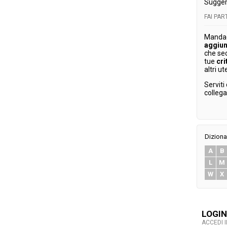
Sugger
FAI PA
Mandaci
aggiun
che se
tue
cri
altri ut
Serviti
colleg
Diziona
A
B
L
M
W
X
LOGIN
ACCEDI 