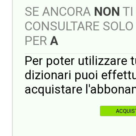
SE ANCORA
NON
TI
CONSULTARE SOLO 
PER
A
Per poter utilizzare t
dizionari puoi effet
acquistare l'abbona
ACQUIS