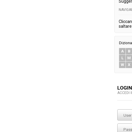
Sugger
NAVIGA
Cliccan
saltare 
Diziona
A
B
L
M
W
X
LOGIN
ACCEDI 