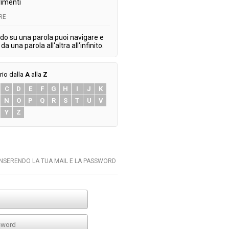
imenti
RE
do su una parola puoi navigare e
da una parola all'altra all'infinito.
rio dalla
A
alla
Z
C
D
E
F
G
H
I
J
K
N
O
P
Q
R
S
T
U
V
Y
Z
INSERENDO LA TUA MAIL E LA PASSWORD