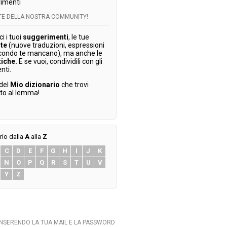
imenti
RTE DELLA NOSTRA COMMUNITY!
 i tuoi
suggerimenti
, le tue
te
(nuove traduzioni, espressioni
condo te mancano), ma anche le
tiche.
E se vuoi, condividili con gli
enti.
 del
Mio dizionario
che trovi
ato al lemma!
rio dalla
A
alla
Z
C
D
E
F
G
H
I
J
K
N
O
P
Q
R
S
T
U
V
Y
Z
INSERENDO LA TUA MAIL E LA PASSWORD