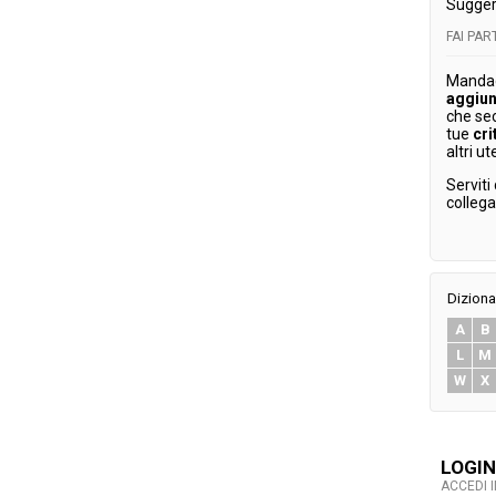
Sugger
FAI PA
Mandaci
aggiun
che se
tue
cri
altri ut
Serviti
colleg
Diziona
A
B
L
M
W
X
LOGIN
ACCEDI 