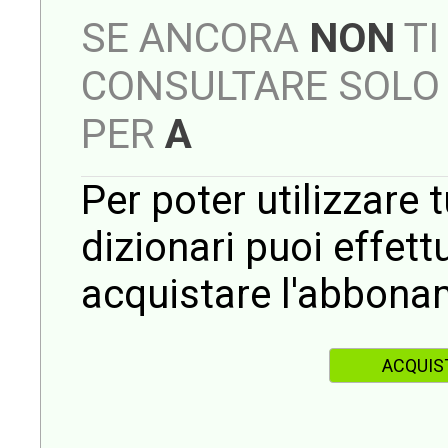
SE ANCORA
NON
TI
CONSULTARE SOLO 
PER
A
Per poter utilizzare t
dizionari puoi effet
acquistare l'abbona
ACQUIS