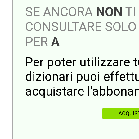
SE ANCORA
NON
TI
CONSULTARE SOLO 
PER
A
Per poter utilizzare t
dizionari puoi effet
acquistare l'abbona
ACQUIS