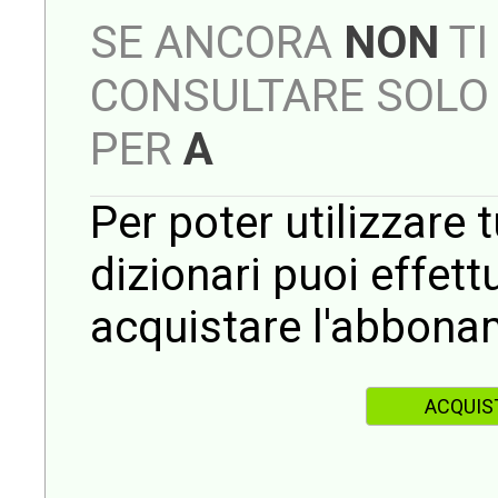
SE ANCORA
NON
TI
CONSULTARE SOLO 
PER
A
Per poter utilizzare t
dizionari puoi effet
acquistare l'abbona
ACQUIS