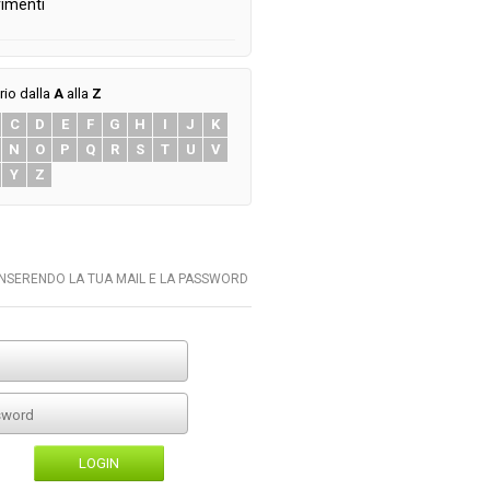
imenti
rio dalla
A
alla
Z
C
D
E
F
G
H
I
J
K
N
O
P
Q
R
S
T
U
V
Y
Z
INSERENDO LA TUA MAIL E LA PASSWORD
LOGIN