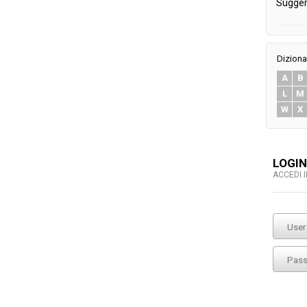
Sugger
Diziona
A
B
L
M
W
X
LOGIN
ACCEDI 