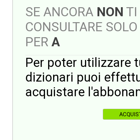
SE ANCORA
NON
TI
CONSULTARE SOLO 
PER
A
Per poter utilizzare t
dizionari puoi effet
acquistare l'abbona
ACQUIS