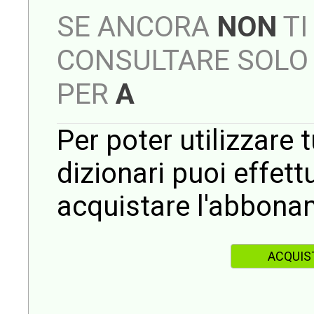
SE ANCORA
NON
TI
CONSULTARE SOLO 
PER
A
Per poter utilizzare t
dizionari puoi effet
acquistare l'abbona
ACQUIS