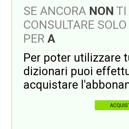
SE ANCORA
NON
TI
CONSULTARE SOLO 
PER
A
Per poter utilizzare t
dizionari puoi effet
acquistare l'abbona
ACQUIS